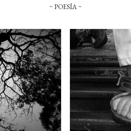
~ POESÍA ~