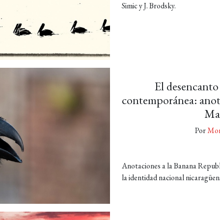
Simic y J. Brodsky.
El desencanto
contemporánea: anota
Mar
Por
Mor
Anotaciones a la Banana Republ
la identidad nacional nicaragüens