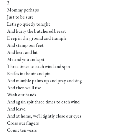
3.
Mommy perhaps
Just to be sure
Let's go quietly tonight
And burry the butchered breast
Deep in the ground and trample
And stamp our feet
And beat and hit
Me and you and spit
Three times to each wind and spin
Knifes in the air and pin
And mumble palms up and pray and sing
And then we'll rise
Wash our hands
And again spit three times to each wind
And leave.
And at home, we'll tightly close our eyes
Cross our fingers
Count ten years