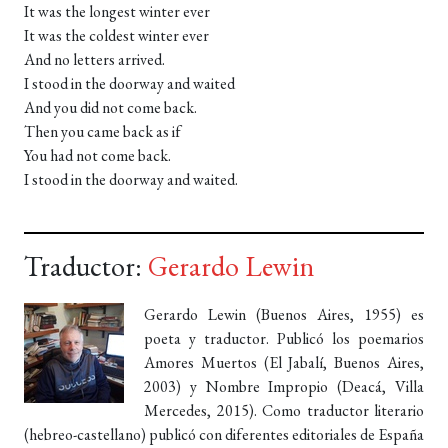
It was the longest winter ever
It was the coldest winter ever
And no letters arrived.
I stood in the doorway and waited
And you did not come back.
Then you came back as if
You had not come back.
I stood in the doorway and waited.
Traductor:
Gerardo Lewin
Gerardo Lewin (Buenos Aires, 1955) es
poeta y traductor. Publicó los poemarios
Amores Muertos (El Jabalí, Buenos Aires,
2003) y Nombre Impropio (Deacá, Villa
Mercedes, 2015). Como traductor literario
(hebreo-castellano) publicó con diferentes editoriales de España