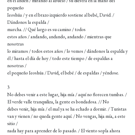
en el andén / mirando al abuelo / su diestra en la mano del
pequeño
Ieoshúa / y en el brazo izquierdo sostiene al bebé, David. /
Dándonos la espalda /
marcha. // Qué largo es su camino / todos
estos años / andando, andando, andando / mientras que
nosotras
lo miramos / todos estos años / lo vemos / dándonos la espalda y
él / hasta el día de hoy / todo este tiempo / de espaldas a
nosotras /
el pequeño Ieoshúa / David, el bebé / de espaldas / yéndose.
3
No debes venir a este lugar, hija mía / aquí no florecen tumbas. /
El verde valle tranquiliza, la gente es bondadosa. // No
debes venir, hija mía / el mal ya se ha echado a dormir. / Turistas
van y vienen / no queda gente aquí. / No vengas, hija mía, a este
sitio /
nada hay para aprender de lo pasado. / El viento sopla ahora