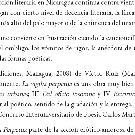
ción literaria en Nicaragua continúa contra vien
an con cierto nivel de decencia literaria, la línea
 más alto del palo mayor o de la chimenea del mism
 me convierte en frustración cuando la cancioncill
el ombligo, los vómitos de rigor, la anécdota de t
as formas poéticas.
iciones, Managua, 2008) de Víctor Ruiz (Man
namente.
La vigilia perpetua
es una obra muy bien e
les urbanas
; III
Del oficio insomne
y IV
Escritu
ial poético, sentido de la gradación y la entreg
Concurso Interuniversitario de Poesía Carlos Mart
a
Perpetua
parte de la acción erótico-amorosa d