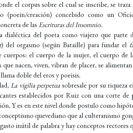
nde el corpus sobre el cual se inscribe, se traza 
co (poein/creación) concebido como un Ofici
concreta de las
Escrituras del Insomnio
.
 dialéctica del poeta como viajero que parte 
t
) del orgasmo (según Bataille) para fundar el
f
re cuerpos: el cuerpo de la mujer, el cuerpo de l
s que nacen, viven, vibran de placer, se alimenta
llama doble del eros y poeisis.
idad,
La vigilia perpetua
sobresale por su riqueza en
antes establecidos por Ruiz con una corte de 
ón. Y es en este nivel donde postulo como hipóte
l conceptismo quevediano que al culteranismo gon
asto inútil de palabra y hay conceptos rectores q