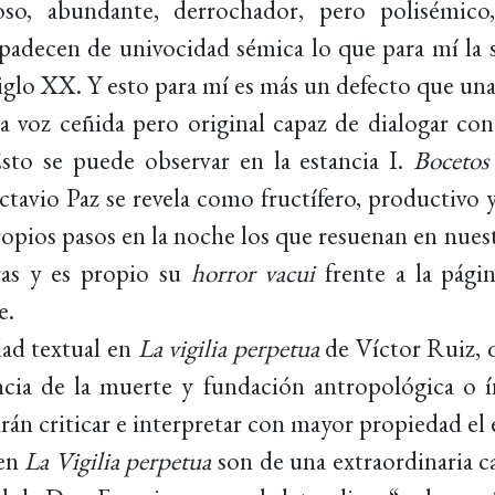
oso, abundante, derrochador, pero polisémico
padecen de univocidad sémica lo que para mí la s
siglo XX. Y esto para mí es más un defecto que una
a voz ceñida pero original capaz de dialogar con
Esto se puede observar en la estancia I.
Bocetos
ctavio Paz se revela como fructífero, productivo y
ropios pasos en la noche los que resuenan en nuest
bras y es propio su
horror vacui
frente a la págin
e.
ad textual en
La vigilia perpetua
de Víctor Ruiz, q
cia de la muerte y fundación antropológica o í
án criticar e interpretar con mayor propiedad el 
 en
La Vigilia
perpetua
son de una extraordinaria c