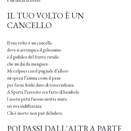
e mi lascia scrivere.
IL TUO VOLTO È UN
CANCELLO
Il tuo volto è un cancello
dove si arrampica il gelsomino
è il giubileo del frutto ruvido
che mi dai da mangiare.
Mi colpisci con il pugnale d’alloro
mi spezzi l’anima come il pane
per farne livido duro di trascendenza.
A Sparta l’esercito era fatto di bambole
I nostri petti furono invitte mura
sei viva indifferenza.
Chi è morto non può deludere.
POI PASSI DALL´ALTRA PARTE