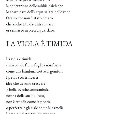
la contrazione delle sabbie psichiche
lo scardinare dell’acqua salata nelle vene.
Ora so che non è stato creato
che anche Dio davanti al mare
era rimasto in piedi a guardare.
LA VIOLA È TIMIDA
La viola è timida,
si nasconde fra le foglie cuoriformi
come una bambina dietro ai genitori.
I petali storti incerti
idee che devono crescere.
È bella perché sonnambula
non sa della sua bellezza,
non è tronfia come la peonia
o perfetta e glaciale come la camelia.
La viola è distratta, si vergogna