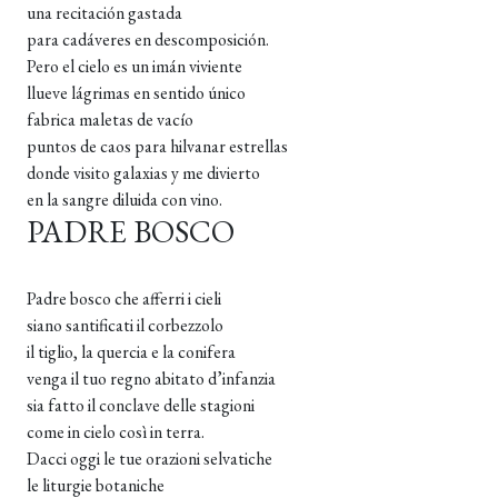
una recitación gastada
para cadáveres en descomposición.
Pero el cielo es un imán viviente
llueve lágrimas en sentido único
fabrica maletas de vacío
puntos de caos para hilvanar estrellas
donde visito galaxias y me divierto
en la sangre diluida con vino.
PADRE BOSCO
Padre bosco che afferri i cieli
siano santificati il corbezzolo
il tiglio, la quercia e la conifera
venga il tuo regno abitato d’infanzia
sia fatto il conclave delle stagioni
come in cielo così in terra.
Dacci oggi le tue orazioni selvatiche
le liturgie botaniche