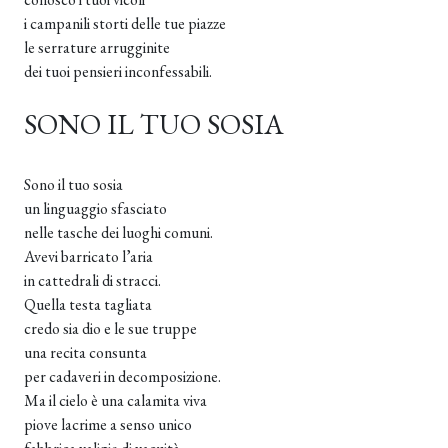
i campanili storti delle tue piazze
le serrature arrugginite
dei tuoi pensieri inconfessabili.
SONO IL TUO SOSIA
Sono il tuo sosia
un linguaggio sfasciato
nelle tasche dei luoghi comuni.
Avevi barricato l’aria
in cattedrali di stracci.
Quella testa tagliata
credo sia dio e le sue truppe
una recita consunta
per cadaveri in decomposizione.
Ma il cielo è una calamita viva
piove lacrime a senso unico