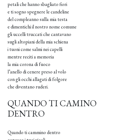
petali che hanno sbagliato fiori
e ti sogno spegnere le candeline
del compleanno sulla mia testa
e dimentichi il nostro nome comune
gli uccelli truccati che cantavano
sugli altopiani della mia schiena
i tuoni come salmi nei capelli
mentre reciti a memoria
la mia corona di fuoco
l’anello di cenere preso al volo
con gli occhi allagati di folgore
che diventano ruderi.
QUANDO TI CAMINO
DENTRO
Quando ti cammino dentro
conosco i tuoi vicoli