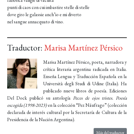
fabbrica valigie di vacuità
punti di caos con cui imbastire stelle di stelle
dove giro le galassie anch’io e mi diverto
nel sangue annacquato di vino.
Traductor:
Marisa Martínez Pérsico
Marisa Martínez Pérsico, poeta, narradora y
crítica literaria argentina radicada en Italia.
Enseña Lengua y Traducción Española en la
Università degli Studi di Udine (Italia). Ha
publicado nueve libros de poesía. Ediciones
Del Dock publicó su antología
Peces de ojos tristes. Poesía
escogida (1998-2023)
en la colección “Pez Náufrago” (colección
declarada de interés cultural por la Secretaría de Cultura de la
Presidencia de la Nación Argentina).
Más del traductor