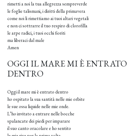
rimetti a noi la tua allegrezza sempreverde
le foglie talismani, i diritti della primavera
come noi li rimettiamo ai tuoi altari vegetali
e non ci sottrarre il tuo respiro di clorofilla
le arpe radici, i tuoi occhi fioriti
ma liberaci dal male
Amen
OGGI IL MARE MI È ENTRATO
DENTRO
Oggi il mare mi è entrato dentro
ho ospitato la sua santità nelle mie orbite
le sue ossa liquide nelle mie onde.
L’ho invitato a entrare nelle bocche
spalancate dei piedi per imparare
il suo canto oracolare e ho sentito
le mie rive per la prima volta