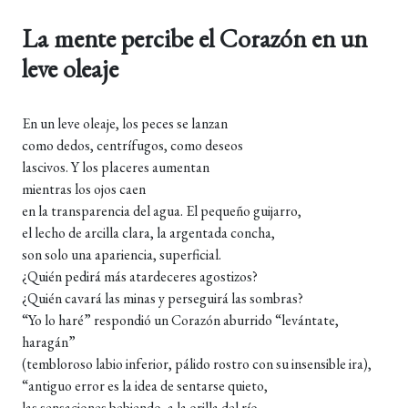
La mente percibe el Corazón en un
leve oleaje
En un leve oleaje, los peces se lanzan
como dedos, centrífugos, como deseos
lascivos. Y los placeres aumentan
mientras los ojos caen
en la transparencia del agua. El pequeño guijarro,
el lecho de arcilla clara, la argentada concha,
son solo una apariencia, superficial.
¿Quién pedirá más atardeceres agostizos?
¿Quién cavará las minas y perseguirá las sombras?
“Yo lo haré” respondió un Corazón aburrido “levántate,
haragán”
(tembloroso labio inferior, pálido rostro con su insensible ira),
“antiguo error es la idea de sentarse quieto,
las sensaciones bebiendo, a la orilla del río,