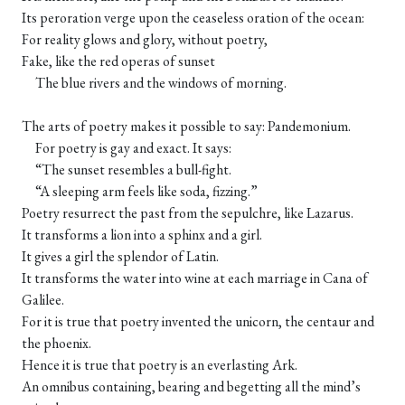
Its peroration verge upon the ceaseless oration of the ocean:
For reality glows and glory, without poetry,
Fake, like the red operas of sunset
The blue rivers and the windows of morning.
The arts of poetry makes it possible to say: Pandemonium.
For poetry is gay and exact. It says:
“The sunset resembles a bull-fight.
“A sleeping arm feels like soda, fizzing.”
Poetry resurrect the past from the sepulchre, like Lazarus.
It transforms a lion into a sphinx and a girl.
It gives a girl the splendor of Latin.
It transforms the water into wine at each marriage in Cana of
Galilee.
For it is true that poetry invented the unicorn, the centaur and
the phoenix.
Hence it is true that poetry is an everlasting Ark.
An omnibus containing, bearing and begetting all the mind’s