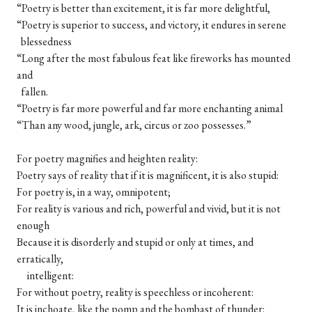
“Poetry is better than excitement, it is far more delightful,
“Poetry is superior to success, and victory, it endures in serene
blessedness
“Long after the most fabulous feat like fireworks has mounted
and
fallen.
“Poetry is far more powerful and far more enchanting animal
“Than any wood, jungle, ark, circus or zoo possesses.”
For poetry magnifies and heighten reality:
Poetry says of reality that if it is magnificent, it is also stupid:
For poetry is, in a way, omnipotent;
For reality is various and rich, powerful and vivid, but it is not
enough
Because it is disorderly and stupid or only at times, and
erratically,
intelligent:
For without poetry, reality is speechless or incoherent:
It is inchoate, like the pomp and the bombast of thunder: