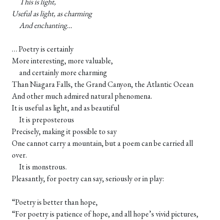
This is light,
Useful as light, as charming
And enchanting…
… Poetry is certainly
More interesting, more valuable,
and certainly more charming
Than Niagara Falls, the Grand Canyon, the Atlantic Ocean
And other much admired natural phenomena.
It is useful as light, and as beautiful
It is preposterous
Precisely, making it possible to say
One cannot carry a mountain, but a poem can be carried all
over.
It is monstrous.
Pleasantly, for poetry can say, seriously or in play:
“Poetry is better than hope,
“For poetry is patience of hope, and all hope’s vivid pictures,