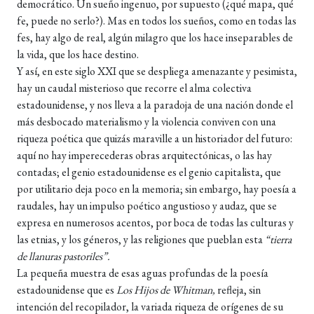
democrático. Un sueño ingenuo, por supuesto (¿qué mapa, qué
fe, puede no serlo?). Mas en todos los sueños, como en todas las
fes, hay algo de real, algún milagro que los hace inseparables de
la vida, que los hace destino.
Y así, en este siglo XXI que se despliega amenazante y pesimista,
hay un caudal misterioso que recorre el alma colectiva
estadounidense, y nos lleva a la paradoja de una nación donde el
más desbocado materialismo y la violencia conviven con una
riqueza poética que quizás maraville a un historiador del futuro:
aquí no hay imperecederas obras arquitectónicas, o las hay
contadas; el genio estadounidense es el genio capitalista, que
por utilitario deja poco en la memoria; sin embargo, hay poesía a
raudales, hay un impulso poético angustioso y audaz, que se
expresa en numerosos acentos, por boca de todas las culturas y
las etnias, y los géneros, y las religiones que pueblan esta
“tierra
de llanuras pastoriles”.
La pequeña muestra de esas aguas profundas de la poesía
estadounidense que es
Los Hijos de Whitman,
refleja, sin
intención del recopilador, la variada riqueza de orígenes de su