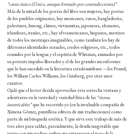
“canto único (Único, aunque formado por contradicciones)”.
Más de la mitad de los poetas del libro son mujeres; hay poetas
de los pueblos originarios, hay mexicanos, rusos, bangladesíes,
palestinos, hmong, chinos, vietnamitas, japoneses, alemanes,
irlandeses, iraníes, etc.; hay afroamericanos, hispanos, mestizos
de todos los mestizajes imaginables, como también los hay de
diferentes identidades sexuales, credos religiosos, etc., todos
reunidos por la lengua y el espíritu de Whitman, animados por
su potente impulso liberador y el de los grandes inconformes
que lo han sucedido en la literatura estadounidense —los Pound,
los William Carlos Williams, los Ginsberg, por citar unos
cuantos.
Ojalá que el lector decida aprovechar esta estrecha ventana y
adentrarse en la vastedad y variedad lírica de las
“tierras
inextricables”
que he recorrido yo (en la invaluable compañía de
Ximena Gómez, puntillosa editora de mis traducciones) como
parte de mi búsqueda estética. Y que sirva este trabajo de más de
tres años para saldar, parcialmente, la deuda inagotable que
tengo con mis padres: ambos me entregaron el gozo de la