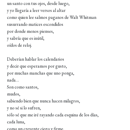
un santo con tus ojos, desde luego,
y yo llegaría a leer versos al altar
como quien lee salmos paganos de Walt Whitman
susurrando matices escondidos
por donde menos pienses,
y sabría que es inútil,
oídos de reloj.
Deberían hablar los calendarios
y decir que esperamos por gusto,
por muchas manchas que uno ponga,
nada…
Son como santos,
mudos,
sabiendo bien que nunca hacen milagros,
y no sé si lo sufren,
sólo sé que me iré rayando cada esquina de los días,
cada luna,
como un creyente ciego y firme,