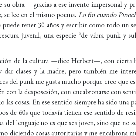
e su obra —gracias a ese invento impersonal y pr
z,
se lee en el mismo poema.
Lo fui cuando Pinoche
e puede tener 30 años y escribir como todo un se
rescura juvenil, una especie “de vibra punk y sub
ión de la cultura —dice Herbert—, con cierta 
y dar clases y la madre, pero también me inter
ices del punk me gusta mucho porque creo que es
én con la desposesión, con encabronarse con senti
 las cosas. En ese sentido siempre ha sido una par
pos de 60s que todavía tienen ese sentido de res
a del lenguaje no es que sea joven, sino que no se
mo diciendo cosas autoritarias y me encabrona mu