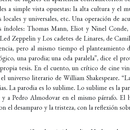
es a simple vista opuestas: la alta cultura y el m
locales y universales, etc. Una operación de ac
as índoles: Thomas Mann, Eliot y Ninel Conde, 
 Led Zeppelin y Los cadetes de Linares, de Cami
encia, pero al mismo tiempo el planteamiento 
ógico, una parodia; una oda paralela”, dice el pr
 propia tesis. En el cuento, un crítico de cine vin
 el universo literario de William Shakespeare. “L
as. La parodia es lo sublime. Lo sublime es la pa
e y a Pedro Almodovar en el mismo párrafo. El 
on el desamparo y la tristeza, con la reflexión so