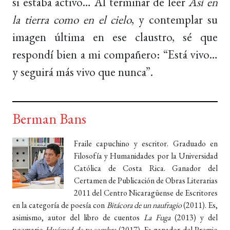
si estaba activo… Al terminar de leer
Así en
la tierra como en el cielo
, y contemplar su
imagen última en ese claustro, sé que
respondí bien a mi compañero: “Está vivo…
y seguirá más vivo que nunca”.
Berman Bans
Fraile capuchino y escritor. Graduado en
Filosofía y Humanidades por la Universidad
Católica de Costa Rica. Ganador del
Certamen de Publicación de Obras Literarias
2011 del Centro Nicaragüense de Escritores
en la categoría de poesía con
Bitácora de un naufragio
(2011). Es,
asimismo, autor del libro de cuentos
La Fuga
(2013) y del
poemario
Huésped de tu sombra
(2017). Es ganador del Premio