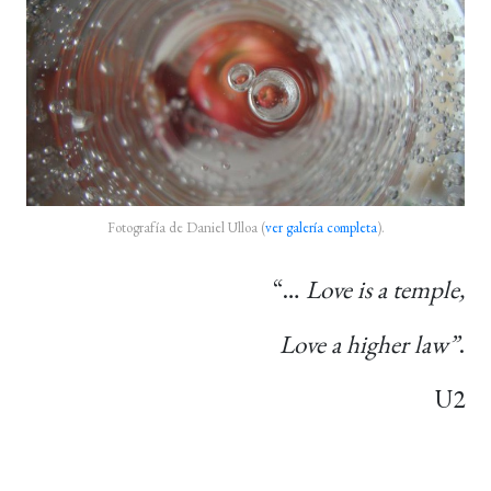
Fotografía de Daniel Ulloa (
ver galería completa
).
“…
Love is a temple,
Love a higher law”
.
U2